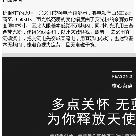
护眼灯”的原理：①采用变频电子镇流器，将电频率由50Hz提
高至30-50kHz，而光线亮度的变化幅度由于荧光粉的余辉效应
变得非常小，因此人眼基本感觉不到频闪，同时灯光采用三基
色荧光粉，使得光线柔和，以此来减轻视力疲劳。 ②采用直
流镇流器，把交流电先变成直流电，用直流电点灯，也达到基
本无频闪，能避免视力疲劳，且无电磁干扰。