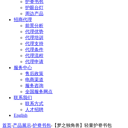
护脊书包
护眼台灯
周边产品
招商代理
前景分析
代理优势
代理培训
代理支持
代理条件
代理流程
代理申请
服务中心
售后政策
电商渠道
服务咨询
全国服务网点
联系我们
联系方式
人才招聘
English
首页
-
产品展示
-
护脊书包
-
【梦之独角兽】轻量护脊书包