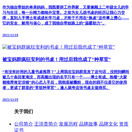
作为独自带娃的单亲妈妈，我既要拼工作养家，又要兼顾上二年级女儿的学
习与生活，每一分精力都格外宝贵。之前为女儿选书桌的经历让我心力交
瘁，直到入手博士有成成长学习桌，才终于不用在“换桌”这件事上费心——
它的安全、耐用与省心，成了我独自带娃路上的“温暖助力”。
2025/12/19
被宝妈群疯狂安利的书桌！用过后我也成了“种草官”
“有没有好用的儿童书桌推荐？”上周我在宝妈群里发了这句话，没想到瞬间
被几十条回复淹没，而高频出现的名字只有一个——博士有成。抱着“大家
都推荐肯定没错”的心态入手后，我彻底被圈粉，现在的我不仅是它的使用
者，更成了群里的“常驻种草官”，逢人就夸这张书桌太值得买。
2025/12/19
关于我们
公司简介
王洪贵简介
发展历程
品牌故事
品牌文化
资质
证书