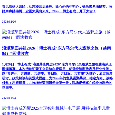
春风浩荡入园区，壮志凌云启新程。匠心灼灼守初心，硕果累累满庭芳。马
蹄声声踏锦绣，宏图大展向未来。2026，博士有成，开工大吉！
2026/02/26
浪漫芽庄共进2026｜博士有成“东方马尔代夫逐梦之旅（越南
站）”圆满收官
1月20日，博士有成“浪漫芽庄共进2026”东方马尔代夫逐梦之旅在越南芽庄
圆满落幕。本次活动汇聚了公司核心管理层、优秀经销商代表及行业伙伴，
以“共进化、共进取、共进步、共创新、共目标、共实施”为核心，通过深度
研讨、政策解读与沉浸式团建，为2026年的发展凝聚共识、锚定方向。战略
领航：思想碰撞，共绘增长蓝图研学游第一天，现场便笼罩在轻松与融洽的
氛围中。
2026/01/23