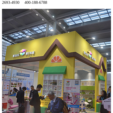
2693-4930 400-188-6788