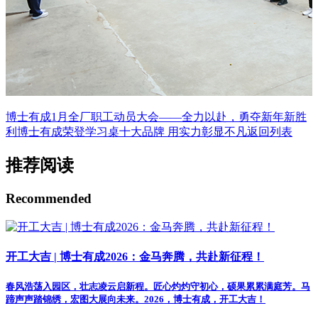
博士有成1月全厂职工动员大会——全力以赴，勇夺新年新胜
利
博士有成荣登学习桌十大品牌 用实力彰显不凡
返回列表
推荐阅读
Recommended
开工大吉 | 博士有成2026：金马奔腾，共赴新征程！
春风浩荡入园区，壮志凌云启新程。匠心灼灼守初心，硕果累累满庭芳。马
蹄声声踏锦绣，宏图大展向未来。2026，博士有成，开工大吉！