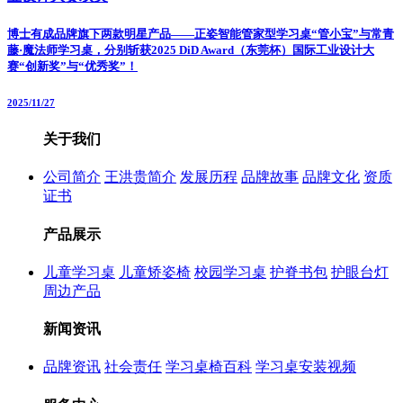
博士有成品牌旗下两款明星产品——正姿智能管家型学习桌“管小宝”与常青
藤·魔法师学习桌，分别斩获2025 DiD Award（东莞杯）国际工业设计大
赛“创新奖”与“优秀奖”！
2025/11/27
关于我们
公司简介
王洪贵简介
发展历程
品牌故事
品牌文化
资质
证书
产品展示
儿童学习桌
儿童矫姿椅
校园学习桌
护脊书包
护眼台灯
周边产品
新闻资讯
品牌资讯
社会责任
学习桌椅百科
学习桌安装视频