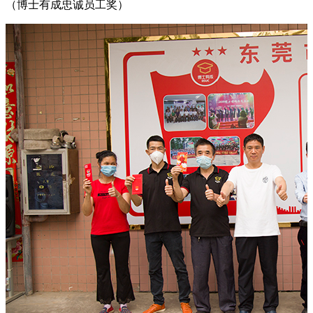
（博士有成忠诚员工奖）