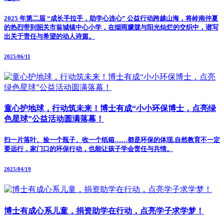
2025 年第二届 “成长手拉手，助学心连心” 公益行动跨越山海，将岭南仲夏
的热烈带到韶关市翁城镇中心小学，在烟雨朦胧与阳光灿烂的交织中，谱写
出关于责任与希望的动人诗篇。
2025/06/11
童心护地球，行动筑未来！博士有成“小小环保博士，点亮绿
色星球”公益活动圆满落幕！
扫一片落叶、捡一个瓶子、收一个纸箱……都是环保的体现.自然教育不一定
要远行，家门口的环保行动，也能让孩子学会责任与共情。
2025/04/19
博士有成心系儿童，捐资助学在行动，点亮学子求学梦！