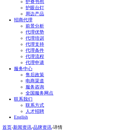
护脊书包
护眼台灯
周边产品
招商代理
前景分析
代理优势
代理培训
代理支持
代理条件
代理流程
代理申请
服务中心
售后政策
电商渠道
服务咨询
全国服务网点
联系我们
联系方式
人才招聘
English
首页
-
新闻资讯
-
品牌资讯
-
详情