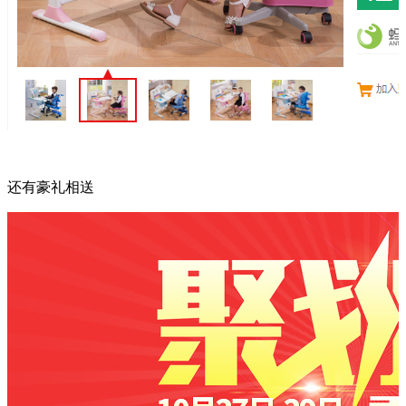
还有豪礼相送