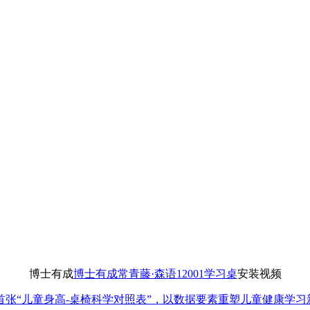
博士有成
博士有成常青藤·森语12001学习桌
安装视频
首张“儿童身高-桌椅科学对照表”，以数据要素重塑儿童健康学习