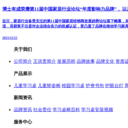
博士有成荣膺第11届中国家居行业论坛“年度影响力品牌”， 
近日，家居行业备受关注的第11届中国家居经销商发展趋势论坛落下帷幕，
流，其获奖不仅是对企业综合实力的权威认证，更凸显了品牌在推动学习家
2025/11/25
关于我们
公司简介
王洪贵简介
发展历程
品牌故事
品牌文化
资质
产品展示
儿童学习桌
儿童矫姿椅
校园学习桌
护脊书包
护眼台灯
新闻资讯
品牌资讯
社会责任
学习桌椅百科
学习桌安装视频
服务中心