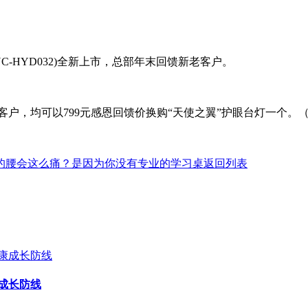
C-HYD032)全新上市，总部年末回馈新老客户。
户，均可以799元感恩回馈价换购“天使之翼”护眼台灯一个。（
的腰会这么痛？是因为你没有专业的学习桌
返回列表
康成长防线