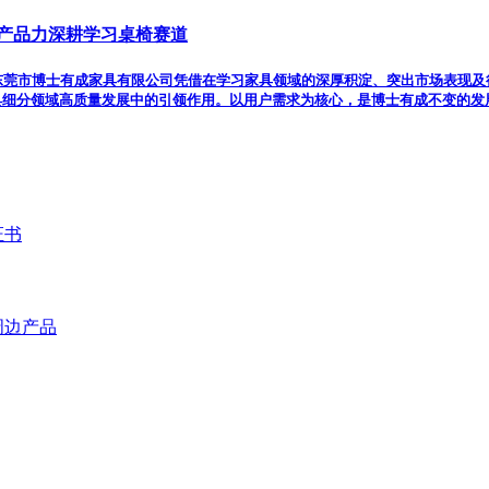
以产品力深耕学习桌椅赛道
东莞市博士有成家具有限公司凭借在学习家具领域的深厚积淀、突出市场表现及
具细分领域高质量发展中的引领作用。以用户需求为核心，是博士有成不变的发
证书
周边产品