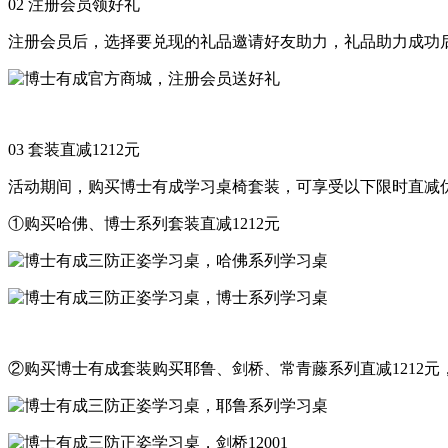
02 注册会员领好礼
注册会员后，选择要兑现的礼品邀请好友助力，礼品助力成功后可
03 套装直减1212元
活动期间，购买博士有成学习桌椅套装，可享受以下限时直减
①购买哈佛、博士系列套装直减1212元
②购买博士有成套装购买耶鲁、剑桥、常青藤系列直减1212