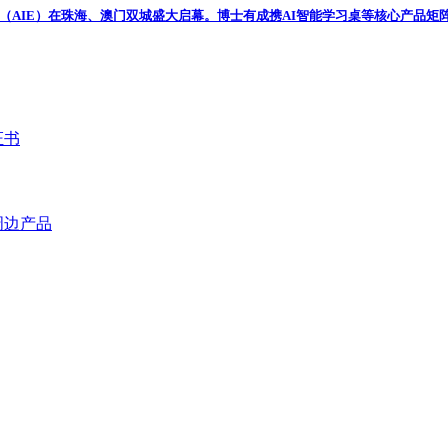
会（AIE）在珠海、澳门双城盛大启幕。博士有成携AI智能学习桌等核心产品矩
证书
周边产品