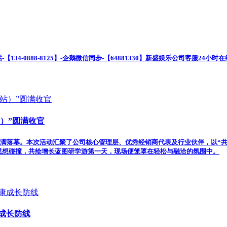
话-【134-0888-8125】-企鹅微信同步-【64881330】新盛娱乐公司客服
）”圆满收官
芽庄圆满落幕。本次活动汇聚了公司核心管理层、优秀经销商代表及行业伙伴，以
：思想碰撞，共绘增长蓝图研学游第一天，现场便笼罩在轻松与融洽的氛围中。
康成长防线