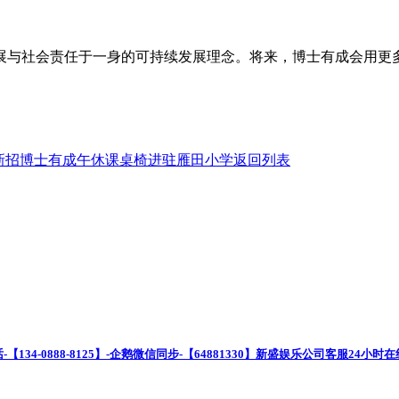
展与社会责任于一身的可持续发展理念。将来，博士有成会用更
。
新招
博士有成午休课桌椅进驻雁田小学
返回列表
话-【134-0888-8125】-企鹅微信同步-【64881330】新盛娱乐公司客服