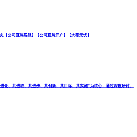
24小时在线,【公司直属客服】【公司直属开户】【大额无忧】
“共进化、共进取、共进步、共创新、共目标、共实施”为核心，通过深度研讨、