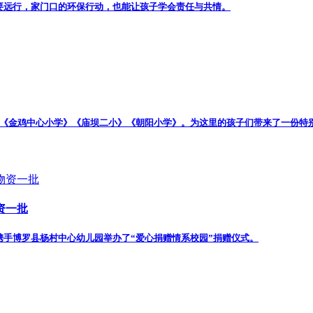
要远行，家门口的环保行动，也能让孩子学会责任与共情。
镇的《金鸡中心小学》《庙坝二小》《朝阳小学》。为这里的孩子们带来了一份特
资一批
司携手博罗县杨村中心幼儿园举办了“爱心捐赠情系校园”捐赠仪式。