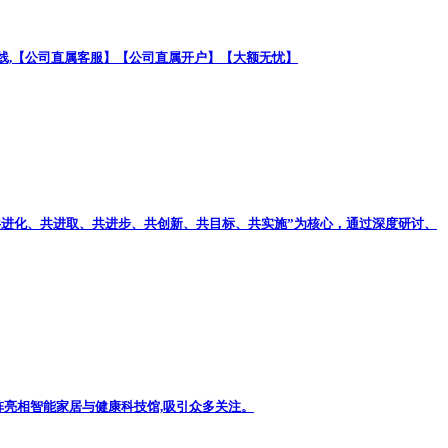
24小时在线,【公司直属客服】【公司直属开户】【大额无忧】
“共进化、共进取、共进步、共创新、共目标、共实施”为核心，通过深度研讨、
阵亮相智能家居与健康科技馆,吸引众多关注。