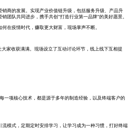
地经销商的发展。实现产业价值链升级，包括服务升级、产品升
销团队共同进步，携手共创”打造行业第一品牌”的美好愿景。
如何在疫情时代，赚取更大财富，现场掌声不断。
”让大家收获满满。现场设立了互动讨论环节，线上线下互相提
成每一项核心技术，都是源于多年的制造经验，以及终端客户的
引流模式，定期定时安排学习，让学习成为一种习惯，打好终端