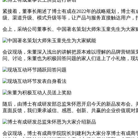
紧接着，董事长阐述了博士有成在2022年的战略规划，博士
级、渠道升级、模式升级等等，让产品与服务直接触达用户，
会上，采纳公司董事长、中国著名策划大师朱玉童先生为大家
会议现场，朱董深入浅出的讲解把原本难以理解的品牌营销策划
问、讨论，朱董也为积极回答问题的家人们送上了小礼物，现
随后，由博士有成研发部总监朱怀恩开启今天的新品发布会。
直面反馈，我们秉承诚信、感恩、创新、共赢的企业价值观对
会议现场，博士有成商学院院长刘建利为大家分享博士有成商