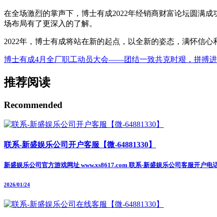
在全场激烈的掌声下，博士有成2022年经销商财富论坛圆满
场布局有了更深入的了解。
2022年，博士有成将站在新的起点，以全新的姿态，满怀信
博士有成4月全厂职工动员大会——团结一致共克时艰，拼搏
推荐阅读
Recommended
联系-新盛娱乐公司开户客服【微-64881330】
新盛娱乐公司官方游戏网址 www.xs8617.com 联系-新盛娱乐公司客服开户电
2026/01/24