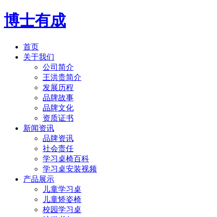
博士有成
首页
关于我们
公司简介
王洪贵简介
发展历程
品牌故事
品牌文化
资质证书
新闻资讯
品牌资讯
社会责任
学习桌椅百科
学习桌安装视频
产品展示
儿童学习桌
儿童矫姿椅
校园学习桌