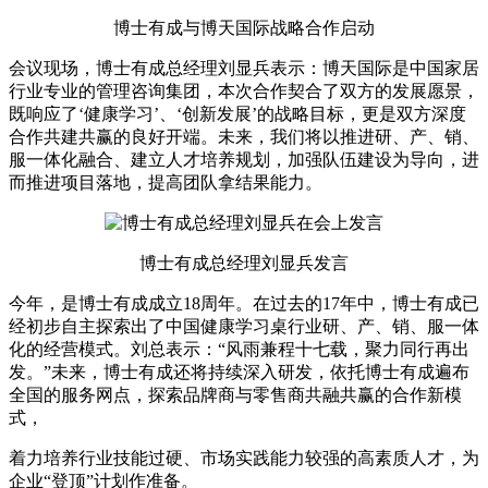
博士有成与博天国际战略合作启动
会议现场，博士有成总经理刘显兵表示：博天国际是中国家居
行业专业的管理咨询集团，本次合作契合了双方的发展愿景，
既响应了‘健康学习’、‘创新发展’的战略目标，更是双方深度
合作共建共赢的良好开端。未来，我们将以推进研、产、销、
服一体化融合、建立人才培养规划，加强队伍建设为导向，进
而推进项目落地，提高团队拿结果能力。
博士有成总经理刘显兵发言
今年，是博士有成成立18周年。在过去的17年中，博士有成已
经初步自主探索出了中国健康学习桌行业研、产、销、服一体
化的经营模式。刘总表示：“风雨兼程十七载，聚力同行再出
发。”未来，博士有成还将持续深入研发，依托博士有成遍布
全国的服务网点，探索品牌商与零售商共融共赢的合作新模
式，
着力培养行业技能过硬、市场实践能力较强的高素质人才，为
企业“登顶”计划作准备。