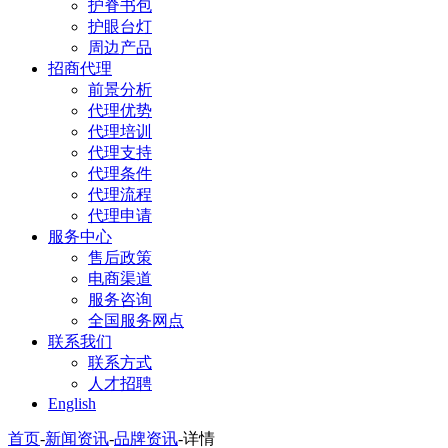
护脊书包
护眼台灯
周边产品
招商代理
前景分析
代理优势
代理培训
代理支持
代理条件
代理流程
代理申请
服务中心
售后政策
电商渠道
服务咨询
全国服务网点
联系我们
联系方式
人才招聘
English
首页
-
新闻资讯
-
品牌资讯
-
详情