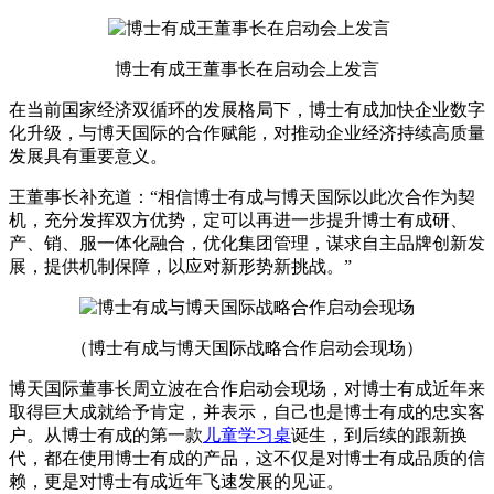
博士有成王董事长在启动会上发言
在当前国家经济双循环的发展格局下，博士有成加快企业数字
化升级，与博天国际的合作赋能，对推动企业经济持续高质量
发展具有重要意义。
王董事长补充道：“相信博士有成与博天国际以此次合作为契
机，充分发挥双方优势，定可以再进一步提升博士有成研、
产、销、服一体化融合，优化集团管理，谋求自主品牌创新发
展，提供机制保障，以应对新形势新挑战。”
（博士有成与博天国际战略合作启动会现场）
博天国际董事长周立波在合作启动会现场，对博士有成近年来
取得巨大成就给予肯定，并表示，自己也是博士有成的忠实客
户。从博士有成的第一款
儿童学习桌
诞生，到后续的跟新换
代，都在使用博士有成的产品，这不仅是对博士有成品质的信
赖，更是对博士有成近年飞速发展的见证。