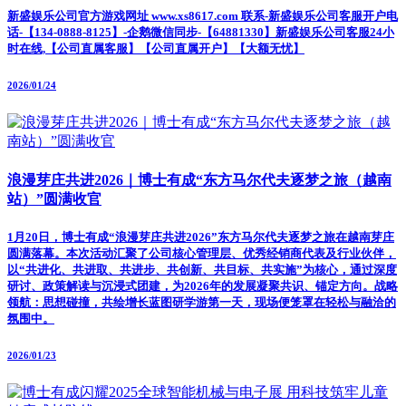
新盛娱乐公司官方游戏网址 www.xs8617.com 联系-新盛娱乐公司客服开户电
话-【134-0888-8125】-企鹅微信同步-【64881330】新盛娱乐公司客服24小
时在线,【公司直属客服】【公司直属开户】【大额无忧】
2026/01/24
浪漫芽庄共进2026｜博士有成“东方马尔代夫逐梦之旅（越南
站）”圆满收官
1月20日，博士有成“浪漫芽庄共进2026”东方马尔代夫逐梦之旅在越南芽庄
圆满落幕。本次活动汇聚了公司核心管理层、优秀经销商代表及行业伙伴，
以“共进化、共进取、共进步、共创新、共目标、共实施”为核心，通过深度
研讨、政策解读与沉浸式团建，为2026年的发展凝聚共识、锚定方向。战略
领航：思想碰撞，共绘增长蓝图研学游第一天，现场便笼罩在轻松与融洽的
氛围中。
2026/01/23