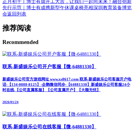
正月初十丨博士有成开工大吉，让我们一起向未来！
融合创新
先行示范｜博士有成携新型午休课桌椅亮相深圳教育装备博览
会
返回列表
推荐阅读
Recommended
联系-新盛娱乐公司开户客服【微-64881330】
新盛娱乐公司官方游戏网址 www.xs8617.com 联系-新盛娱乐公司客服开户电
话-【134-0888-8125】-企鹅微信同步-【64881330】新盛娱乐公司客服24小
时在线,【公司直属客服】【公司直属开户】【大额无忧】
2026/01/24
联系-新盛娱乐公司在线客服【微-64881330】