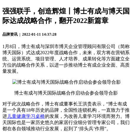
强强联手，创造辉煌丨博士有成与博天国
际达成战略合作，翻开2022新篇章
品牌资讯 | 2022-01-11 14:37:28
1月8日，博士有成与深圳市博天企业管理顾问有限公司（简称
博天国际）式达成2022年度战略合作，未来，双方将在营销系
统、运营系统、项目管理、人才培养、成果转化等方面建立全
方位的战略合作关系，以进一步推动博士有成企业全面、高质
量发展。
博士有成与博天国际战略合作启动会参会领导合影
对于此次战略合作，博士有成董事长王洪贵表示，“博士有成
是一个具有18年历史的品牌，全国性连锁机构，一直致力于推
进
儿童健康学习桌椅
的发展，为改善儿童学习环境而努力。博
天国际也是一家历史悠久的家居行业细分管理专家公司，我们
都在各自领域推动行业发展，起到了‘排头兵’作用”。