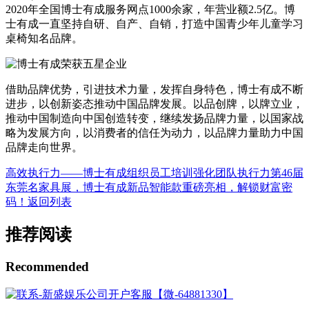
2020年全国博士有成服务网点1000余家，年营业额2.5亿。博
士有成一直坚持自研、自产、自销，打造中国青少年儿童学习
桌椅知名品牌。
借助品牌优势，引进技术力量，发挥自身特色，博士有成不断
进步，以创新姿态推动中国品牌发展。以品创牌，以牌立业，
推动中国制造向中国创造转变，继续发扬品牌力量，以国家战
略为发展方向，以消费者的信任为动力，以品牌力量助力中国
品牌走向世界。
高效执行力——博士有成组织员工培训强化团队执行力
第46届
东莞名家具展，博士有成新品智能款重磅亮相，解锁财富密
码！
返回列表
推荐阅读
Recommended