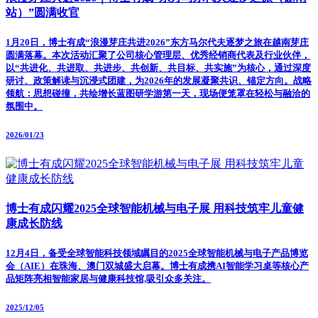
站）”圆满收官
1月20日，博士有成“浪漫芽庄共进2026”东方马尔代夫逐梦之旅在越南芽庄
圆满落幕。本次活动汇聚了公司核心管理层、优秀经销商代表及行业伙伴，
以“共进化、共进取、共进步、共创新、共目标、共实施”为核心，通过深度
研讨、政策解读与沉浸式团建，为2026年的发展凝聚共识、锚定方向。战略
领航：思想碰撞，共绘增长蓝图研学游第一天，现场便笼罩在轻松与融洽的
氛围中。
2026/01/23
博士有成闪耀2025全球智能机械与电子展 用科技筑牢儿童健
康成长防线
12月4日，备受全球智能科技领域瞩目的2025全球智能机械与电子产品博览
会（AIE）在珠海、澳门双城盛大启幕。博士有成携AI智能学习桌等核心产
品矩阵亮相智能家居与健康科技馆,吸引众多关注。
2025/12/05