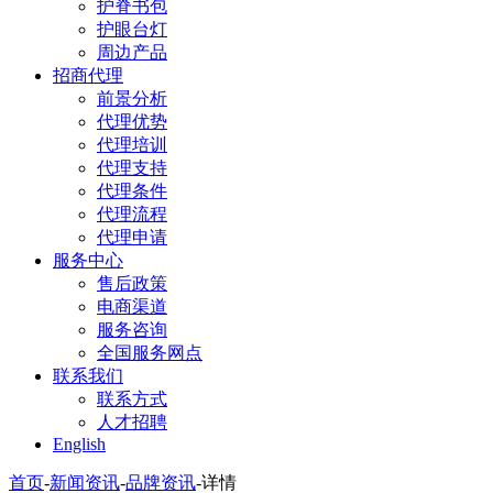
护脊书包
护眼台灯
周边产品
招商代理
前景分析
代理优势
代理培训
代理支持
代理条件
代理流程
代理申请
服务中心
售后政策
电商渠道
服务咨询
全国服务网点
联系我们
联系方式
人才招聘
English
首页
-
新闻资讯
-
品牌资讯
-
详情