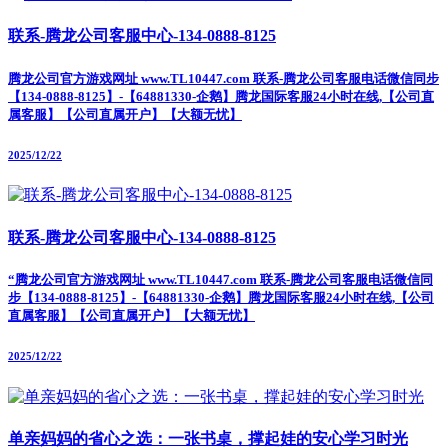
联系-腾龙公司客服中心-134-0888-8125
腾龙公司官方游戏网址 www.TL10447.com 联系-腾龙公司客服电话微信同步
【134-0888-8125】-【64881330-企鹅】腾龙国际客服24小时在线,【公司直
属客服】【公司直属开户】【大额无忧】
2025/12/22
联系-腾龙公司客服中心-134-0888-8125
“腾龙公司官方游戏网址 www.TL10447.com 联系-腾龙公司客服电话微信同
步【134-0888-8125】-【64881330-企鹅】腾龙国际客服24小时在线,【公司
直属客服】【公司直属开户】【大额无忧】
2025/12/22
单亲妈妈的省心之选：一张书桌，撑起娃的安心学习时光