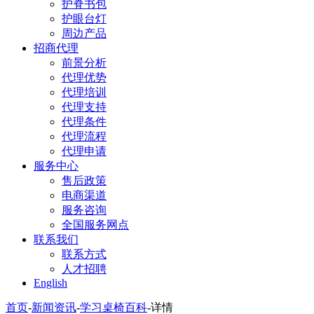
护脊书包
护眼台灯
周边产品
招商代理
前景分析
代理优势
代理培训
代理支持
代理条件
代理流程
代理申请
服务中心
售后政策
电商渠道
服务咨询
全国服务网点
联系我们
联系方式
人才招聘
English
首页
-
新闻资讯
-
学习桌椅百科
-
详情