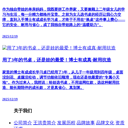
作为独自带娃的单亲妈妈，我既要拼工作养家，又要兼顾上二年级女儿的学
习与生活，每一分精力都格外宝贵。之前为女儿选书桌的经历让我心力交
瘁，直到入手博士有成成长学习桌，才终于不用在“换桌”这件事上费心——
它的安全、耐用与省心，成了我独自带娃路上的“温暖助力”。
2025/12/19
用了3年的书桌，还是娃的最爱！博士有成真·耐用抗造
家里的博士有成成长学习桌已经用了3年，从儿子一年级用到四年级，桌面
没刮花、桌腿没松动，调节功能依旧顺滑，现在还是他最爱的“专属小天
地”。作为过来人，我想说：给娃选书桌，不用追网红款，选这种耐用抗
造、能长期陪伴的成长款，才是真省心、真划算。
2025/12/19
关于我们
公司简介
王洪贵简介
发展历程
品牌故事
品牌文化
资质