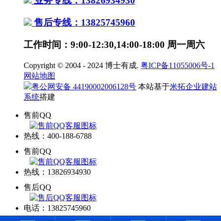
业务专线：13826934930
售后专线：13825745960
工作时间：9:00-12:30,14:00-18:00 周一周六
Copyright © 2004 - 2024 博士有成.
粤ICP备11055006号-1
网站地图
粤公网安备 44190002006128号
本站基于
米拓企业建站
系统
搭建
售前QQ
热线：400-188-6788
售前QQ
热线：13826934930
售后QQ
电话：13825745960